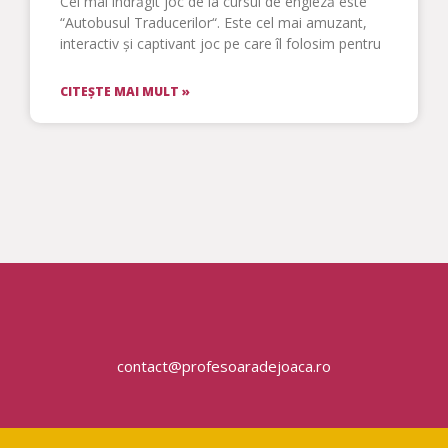
Cel mai îndrăgit joc de la cursul de engleză este
“Autobusul Traducerilor“. Este cel mai amuzant,
interactiv și captivant joc pe care îl folosim pentru
CITEȘTE MAI MULT »
contact@profesoaradejoaca.ro