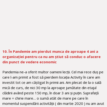
10. În Pandemie am pierdut munca de aproape 4 ani a
organizației pentru ca nu am știut să conduc o afacere
din punct de vedere economic
Pandemia ne-a oferit multor oameni lecții. Cel mai rece duș pe
care l-am primit a fost să pierdem locația Activity în care am
investit tot ce am câștigat în primii ani. Am plecat de la o sală
mică de curs, de nici 30 mp la aproape jumătate din etajul
clădirii având peste 150 mp, în doar 3 ani și puțin. Suprafață
mare = chirie mare… o sumă atât de mare pe care în
momentul suspendării activității ( din martie 2020 ) nu am avut