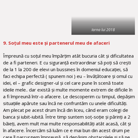
Iarna lui 2018
9. Soțul meu este și partenerul meu de afaceri
Împreună cu soțul meu împărțim atât bucuria cât și dificultatea
de a fi parteneri. E cu siguranță extraordinar să poți să crești
de la 1 la 200 de elevi un bussines în domeniul educației, să
faci echipa perfectă ( spunem noi ) eu – învățătoare și omul cu
idei, el – grafic designer-ul și cel care pune în scenă toate
ideile mele.. dar există și multe momente extrem de dificile în
a fi împreună într-o afacere. Le descoperim cu timpul, depășim
situațiile apărute sau încă ne confruntăm cu unele dificultăți.
Am plecat pe acest drum încă din liceu, când eram colegi de
banca și iubit-iubită. Între timp suntem soț-soție și părinți a 2
băieți, avem mult mai multe responsabilități atât acasă, cât și
în afacere. Încercăm să luăm ce e mai bun din acest drum pe
care îl parcurgem împreună, să depășim obstacolele și să ne