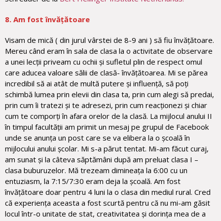
8. Am fost învățătoare
Visam de mică ( din jurul vârstei de 8-9 ani ) să fiu învățătoare.
Mereu când eram în sala de clasa la o activitate de observare
a unei lecții priveam cu ochii și sufletul plin de respect omul
care aducea valoare sălii de clasă- învățătoarea. Mi se părea
incredibil să ai atât de multă putere și influență, să poți
schimbă lumea prin elevii din clasa ta, prin cum alegi să predai,
prin cum îi tratezi și te adresezi, prin cum reacționezi și chiar
cum te comporți în afara orelor de la clasă. La mijlocul anului II
în timpul facultății am primit un mesaj pe grupul de Facebook
unde se anunța un post care se va elibera la o școală în
mijlocului anului școlar. Mi s-a părut tentat. Mi-am făcut curaj,
am sunat și la câteva săptămâni după am preluat clasa I –
clasa buburuzelor. Mă trezeam dimineața la 6:00 cu un
entuziasm, la 7:15/7:30 eram deja la școală. Am fost
învățătoare doar pentru 4 luni la o clasa din mediul rural. Cred
că experiența aceasta a fost scurtă pentru că nu mi-am găsit
locul într-o unitate de stat, creativitatea și dorința mea de a