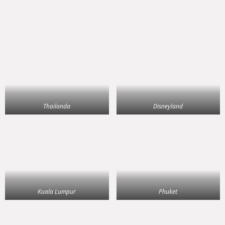
Thailanda
Disneyland
Kuala Lumpur
Phuket