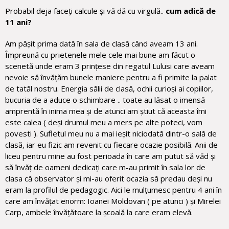
Probabil deja faceți calcule și vă dă cu virgulă..
cum adică de
11 ani?
Am pășit prima dată în sala de clasă când aveam 13 ani.
Împreună cu prietenele mele cele mai bune am făcut o
scenetă unde eram 3 prințese din regatul Lulusi care aveam
nevoie să învățăm bunele maniere pentru a fi primite la palat
de tatăl nostru. Energia sălii de clasă, ochii curioși ai copiilor,
bucuria de a aduce o schimbare .. toate au lăsat o imensă
amprentă în inima mea și de atunci am știut că aceasta îmi
este calea ( deși drumul meu a mers pe alte poteci, vom
povesti ). Sufletul meu nu a mai ieșit niciodată dintr-o sală de
clasă, iar eu fizic am revenit cu fiecare ocazie posibilă. Anii de
liceu pentru mine au fost perioada în care am putut să văd și
să învăț de oameni dedicați care m-au primit în sala lor de
clasa că observator și mi-au oferit ocazia să predau deși nu
eram la profilul de pedagogic. Aici le mulțumesc pentru 4 ani în
care am învățat enorm: Ioanei Moldovan ( pe atunci ) și Mirelei
Carp, ambele învățătoare la școală la care eram elevă.