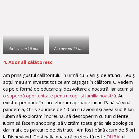
Aici aveam 16 ani
Aici aveam 17 ani
4. Ador să c
ălătoresc
Am prins gustul călătoritului în urmă cu 5 ani și de atunci … eu și
soțul meu am investit tot ce am câștigat în călătorii. O vedem
ca pe o formă de educare și dezvoltare a noastră, iar acum și
o superbă oportunitate pentru copii și familia noastră
. Au
existat perioade în care zburam aproape lunar. Până să vină
pandemia, Chris zburase de 10 ori cu avionul și avea sub 8 luni.
Iubim să explorăm împreună, să descoperim culturi diferite,
iubim să facem shopping, să vizităm toate grădinile zoologice,
dar mai ales parcurile de distracții. Am fost până acum de 5 ori
la Disneyland. Destinația noastră preferată este
DUBAI
ul