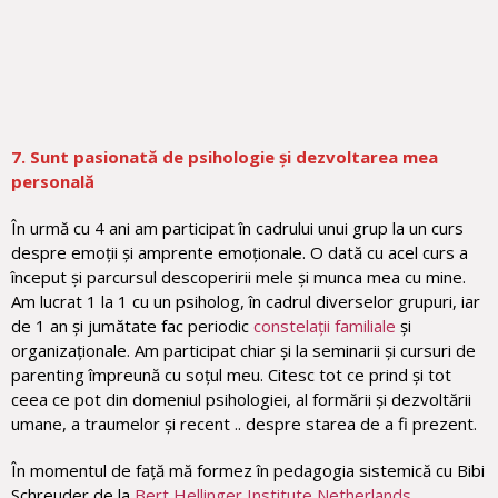
7. Sunt pasionată de psihologie și dezvoltarea mea
personală
În urmă cu 4 ani am participat în cadrului unui grup la un curs
despre emoții și amprente emoționale. O dată cu acel curs a
început și parcursul descoperirii mele și munca mea cu mine.
Am lucrat 1 la 1 cu un psiholog, în cadrul diverselor grupuri, iar
de 1 an și jumătate fac periodic
constelații familiale
și
organizaționale. Am participat chiar și la seminarii și cursuri de
parenting împreună cu soțul meu. Citesc tot ce prind și tot
ceea ce pot din domeniul psihologiei, al formării și dezvoltării
umane, a traumelor și recent .. despre starea de a fi prezent.
În momentul de față mă formez în pedagogia sistemică cu Bibi
Schreuder de la
Bert Hellinger Institute Netherlands.