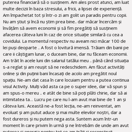
puterea financiară să o susținem. Am ales prost atunci, am luat
multe decizii în baza stresului, a fricii, a lipsei de experiență.
Am împachetat tot și într-o zi am golit un paradis pentru copii.
Nu am știut și încă nu știm prea bine.. dar măcar încercăm și
învățăm să avem economii și să fim pregătiți să susținem
afacerea câteva luni în caz de orice situație similară cu cea a
covidului. La momentul respectiv nu aveam nici măcar 100 de
lei puși deoparte .. A fost o lovitură imensă. Trăiam din banii pe
care ii câștigam lunar, o duceam bine, dar nu făceam economii.
Am trăit în acele luni din salariul tatălui meu .. până când situația
s-a reglat și am reușit să ne redeschidem. Am făcut activități
online și din puținii bani încasați de acolo am pregătit noul
spațiu. Ne-am dat casa în care locuiam pentru a putea continua
visul Activity. Mulți văd asta ca pe o super idee, dar vă spun și
am spus-o mereu .. e atât de bine să poți plăti chirie, dar să ai
intimitatea ta… Lucru pe care nu l-am avut mai bine de 1 an și
câteva luni.. Această ne-a fost lecția, ne-am reinventat, am
evoluat și am putut aduce și mai multe elevilor noștri, dar a
fost dureros și nu putem nega asta. Suntem acum într-un
moment în care privim în urmă și ne întrebăm de unde am avut
puterea și energia pentru tot ce am trăit și reconstruit…