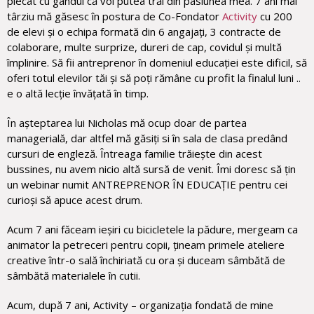
plecat cu gândul că voi putea trăi din pasiunea mea. 7 ani mai
târziu mă găsesc în postura de Co-Fondator
Activity
cu 200
de elevi și o echipa formată din 6 angajați, 3 contracte de
colaborare, multe surprize, dureri de cap, covidul și multă
împlinire. Să fii antreprenor în domeniul educației este dificil, să
oferi totul elevilor tăi și să poți rămâne cu profit la finalul luni ..
e o altă lecție învățată în timp.
În așteptarea lui Nicholas mă ocup doar de partea
managerială, dar altfel mă găsiți si în sala de clasa predând
cursuri de engleză. Întreaga familie trăiește din acest
bussines, nu avem nicio altă sursă de venit. Îmi doresc să țin
un webinar numit ANTREPRENOR ÎN EDUCAȚIE pentru cei
curioși să apuce acest drum.
Acum 7 ani făceam ieșiri cu bicicletele la pădure, mergeam ca
animator la petreceri pentru copii, țineam primele ateliere
creative într-o sală închiriată cu ora și duceam sâmbătă de
sâmbătă materialele în cutii.
Acum, după 7 ani, Activity – organizația fondată de mine