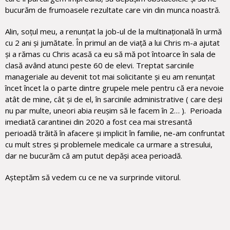
bucurăm de frumoasele rezultate care vin din munca noastră.
Alin, soțul meu, a renunțat la job-ul de la multinațională în urmă
cu 2 ani și jumătate. În primul an de viață a lui Chris m-a ajutat
și a rămas cu Chris acasă ca eu să mă pot întoarce în sala de
clasă având atunci peste 60 de elevi. Treptat sarcinile
manageriale au devenit tot mai solicitante și eu am renunțat
încet încet la o parte dintre grupele mele pentru că era nevoie
atât de mine, cât și de el, în sarcinile administrative ( care deși
nu par multe, uneori abia reușim să le facem în 2… ). Perioada
imediată carantinei din 2020 a fost cea mai stresantă
perioadă trăită în afacere și implicit în familie, ne-am confruntat
cu mult stres și problemele medicale ca urmare a stresului,
dar ne bucurăm că am putut depăși acea perioadă.
Așteptăm să vedem cu ce ne va surprinde viitorul.