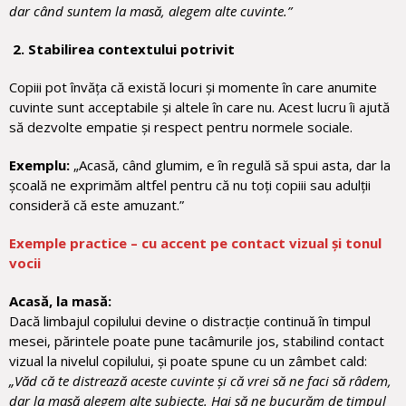
dar când suntem la masă, alegem alte cuvinte.”
2. Stabilirea contextului potrivit
Copiii pot învăța că există locuri și momente în care anumite
cuvinte sunt acceptabile și altele în care nu. Acest lucru îi ajută
să dezvolte empatie și respect pentru normele sociale.
Exemplu:
„Acasă, când glumim, e în regulă să spui asta, dar la
școală ne exprimăm altfel pentru că nu toți copiii sau adulții
consideră că este amuzant.”
Exemple practice – cu accent pe contact vizual și tonul
vocii
Acasă, la masă:
Dacă limbajul copilului devine o distracție continuă în timpul
mesei, părintele poate pune tacâmurile jos, stabilind contact
vizual la nivelul copilului, și poate spune cu un zâmbet cald:
„Văd că te distrează aceste cuvinte și că vrei să ne faci să râdem,
dar la masă alegem alte subiecte. Hai să ne bucurăm de timpul