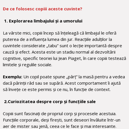
De ce folosesc copiii aceste cuvinte?
1. Explorarea limbajului și a umorului
La vârste mici, copiii încep să înțeleagă că limbajul le oferă
puterea de a influența lumea din jur. Reacțiile adulților la
cuvintele considerate „tabu” sunt o lecție importantă despre
cauză și efect. Acesta este un stadiu normal al dezvoltării
cognitive, specific teoriei lui Jean Piaget, în care copiii testează
limitele și regulile sociale.
Exemplu:
Un copil poate spune „pârț” la masă pentru a vedea
dacă părinții râd sau se supără. Acest comportament îi ajută
să învețe ce este permis și ce nu, în funcție de context.
2.Curiozitatea despre corp și funcțiile sale
Copiii sunt fascinați de propriul corp și procesele acestuia.
Funcțiile corporale, deși firești, sunt deseori învăluite într-un
aer de mister sau jenă, ceea ce le face și mai interesante.