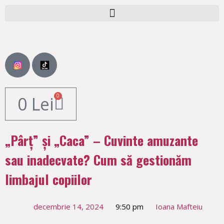
0
0
Lei
„Pârț” și „Caca” – Cuvinte amuzante
sau inadecvate? Cum să gestionăm
limbajul copiilor
decembrie 14, 2024
9:50 pm
Ioana Mafteiu