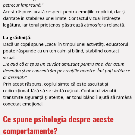
petrecut împreună.”
Acest răspuns arată respect pentru emoțiile copilului, dar și
claritate în stabilirea unei limite. Contactul vizual întărește
legătura, iar tonul prietenos păstrează atmosfera relaxată.
La grădiniță:
Dacă un copil spune „caca” în timpul unei activități, educatorul
poate răspunde cu un ton calm și blând, stabilind contact
vizual:
„
Te aud că ai spus un cuvânt amuzant pentru tine, dar acum
desenăm și ne concentrăm pe creațiile noastre. Îmi poți arăta ce
ai desenat?”
Prin acest răspuns, copilul simte că este ascultat și
redirecționat fără să se simtă rușinat. Contactul vizual îi
transmite siguranță și atenție, iar tonul blând îl ajută să rămână
conectat emoțional.
Ce spune psihologia despre aceste
comportamente?