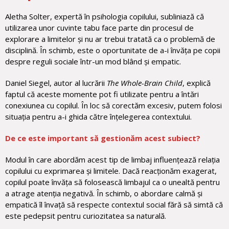
Aletha Solter, expertă în psihologia copilului, subliniază că
utilizarea unor cuvinte tabu face parte din procesul de
explorare a limitelor și nu ar trebui tratată ca o problemă de
disciplină. În schimb, este o oportunitate de a-i învăța pe copii
despre reguli sociale într-un mod blând și empatic.
Daniel Siegel, autor al lucrării
The Whole-Brain Child
, explică
faptul că aceste momente pot fi utilizate pentru a întări
conexiunea cu copilul. În loc să corectăm excesiv, putem folosi
situația pentru a-i ghida către înțelegerea contextului.
De ce este important să gestionăm acest subiect?
Modul în care abordăm acest tip de limbaj influențează relația
copilului cu exprimarea și limitele. Dacă reacționăm exagerat,
copilul poate învăța să folosească limbajul ca o unealtă pentru
a atrage atenția negativă. În schimb, o abordare calmă și
empatică îl învață să respecte contextul social fără să simtă că
este pedepsit pentru curiozitatea sa naturală.