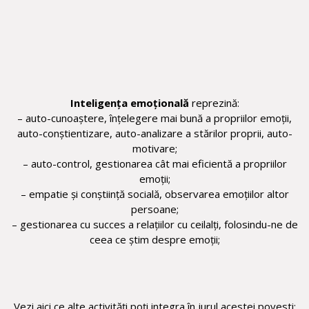
Inteligența emoțională
reprezină:
– auto-cunoaștere, înțelegere mai bună a propriilor emoții,
auto-conștientizare, auto-analizare a stărilor proprii, auto-
motivare;
– auto-control, gestionarea cât mai eficientă a propriilor
emoții;
– empatie și conștiință socială, observarea emoțiilor altor
persoane;
– gestionarea cu succes a relațiilor cu ceilalți, folosindu-ne de
ceea ce știm despre emoții;
Vezi aici ce alte activități poți integra în jurul acestei povesti: