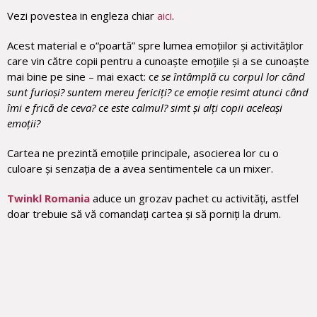
Vezi povestea in engleza chiar
aici
.
Acest material e o“poartă” spre lumea emoțiilor și activităților
care vin către copii pentru a cunoaște emoțiile și a se cunoaște
mai bine pe sine – mai exact: c
e se întâmplă cu corpul lor când
sunt furioși? suntem mereu fericiți? ce emoție resimt atunci când
îmi e frică de ceva? ce este calmul? simt și alți copii aceleași
emoții?
Cartea ne prezintă emoțiile principale, asocierea lor cu o
culoare și senzația de a avea sentimentele ca un mixer.
Twinkl Romania
aduce un grozav pachet cu activități, astfel
doar trebuie să vă comandați cartea și să porniți la drum.