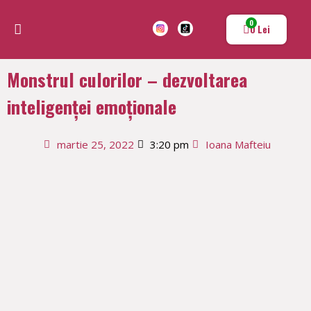
0
0
Lei
Povești și Lecții Educaționale
Educație și Dezvoltare Personală
Jocuri și Activități pentru Copii
Resurse pentru Profesori și Părinți
Jurnal și reflecții
Magazinul Profesoarei de Joaca
Monstrul culorilor – dezvoltarea
inteligenței emoționale
martie 25, 2022
3:20 pm
Ioana Mafteiu