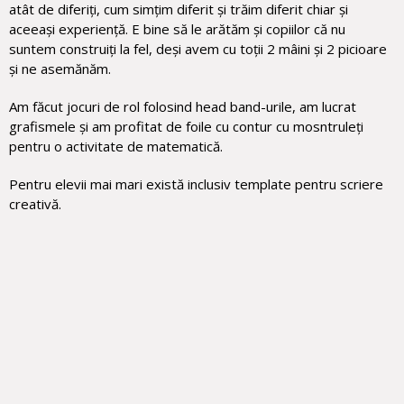
atât de diferiți, cum simțim diferit și trăim diferit chiar și
aceeași experiență. E bine să le arătăm și copiilor că nu
suntem construiți la fel, deși avem cu toții 2 mâini și 2 picioare
și ne asemănăm.
Am făcut jocuri de rol folosind head band-urile, am lucrat
grafismele și am profitat de foile cu contur cu mosntruleți
pentru o activitate de matematică.
Pentru elevii mai mari există inclusiv template pentru scriere
creativă.