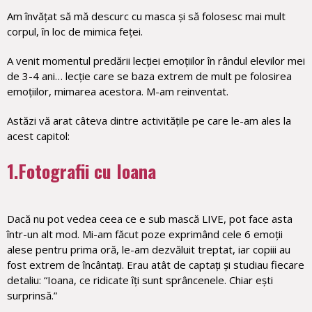
Am învățat să mă descurc cu masca și să folosesc mai mult
corpul, în loc de mimica feței.
A venit momentul predării lecției emoțiilor în rândul elevilor mei
de 3-4 ani… lecție care se baza extrem de mult pe folosirea
emoțiilor, mimarea acestora. M-am reinventat.
Astăzi vă arat câteva dintre activitățile pe care le-am ales la
acest capitol:
1.Fotografii cu Ioana
Dacă nu pot vedea ceea ce e sub mască LIVE, pot face asta
într-un alt mod. Mi-am făcut poze exprimând cele 6 emoții
alese pentru prima oră, le-am dezvăluit treptat, iar copiii au
fost extrem de încântați. Erau atât de captați și studiau fiecare
detaliu: “Ioana, ce ridicate îți sunt sprâncenele. Chiar ești
surprinsă.”