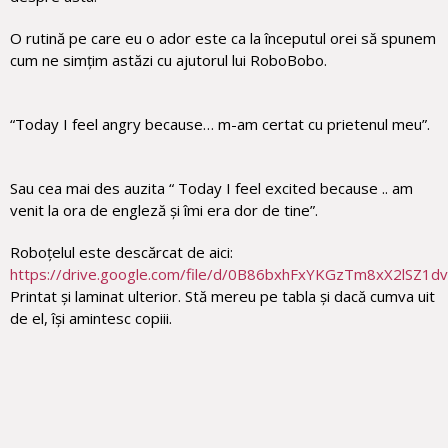
O rutină pe care eu o ador este ca la începutul orei să spunem
cum ne simțim astăzi cu ajutorul lui RoboBobo.
“Today I feel angry because… m-am certat cu prietenul meu”.
Sau cea mai des auzita “ Today I feel excited because .. am
venit la ora de engleză și îmi era dor de tine”.
Roboțelul este descărcat de aici:
https://drive.google.com/file/d/0B86bxhFxYKGzTm8xX2lSZ1d
Printat și laminat ulterior. Stă mereu pe tabla și dacă cumva uit
de el, își amintesc copiii.