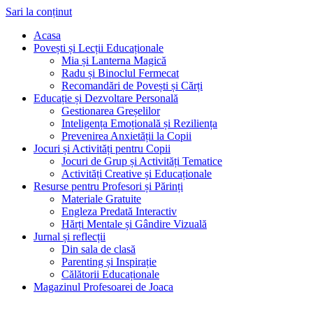
Sari la conținut
Acasa
Povești și Lecții Educaționale
Mia și Lanterna Magică
Radu și Binoclul Fermecat
Recomandări de Povești și Cărți
Educație și Dezvoltare Personală
Gestionarea Greșelilor
Inteligența Emoțională și Reziliența
Prevenirea Anxietății la Copii
Jocuri și Activități pentru Copii
Jocuri de Grup și Activități Tematice
Activități Creative și Educaționale
Resurse pentru Profesori și Părinți
Materiale Gratuite
Engleza Predată Interactiv
Hărți Mentale și Gândire Vizuală
Jurnal și reflecții
Din sala de clasă
Parenting și Inspirație
Călătorii Educaționale
Magazinul Profesoarei de Joaca