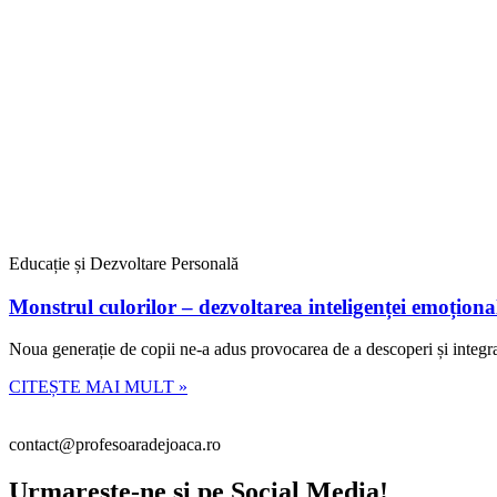
Educație și Dezvoltare Personală
Monstrul culorilor – dezvoltarea inteligenței emoționa
Noua generație de copii ne-a adus provocarea de a descoperi și integra 
CITEȘTE MAI MULT »
contact@profesoaradejoaca.ro
Urmareste-ne si pe Social Media!