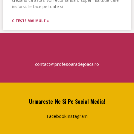
crezand ca astazi voi recomanda o super institutie care
insfarsit le face pe toate si
CITEȘTE MAI MULT »
contact@profesoaradejoaca.ro
Urmareste-Ne Si Pe Social Media!
Facebook
Instagram