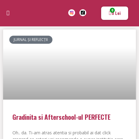
0
0
Lei
Povești și Lecții Educaționale
Educație și Dezvoltare Personală
Jocuri și Activități pentru Copii
Resurse pentru Profesori și Părinți
Jurnal și reflecții
Magazinul Profesoarei de Joaca
JURNAL ȘI REFLECȚII
Gradinita si Afterschool-ul PERFECTE
Oh.. da. Ti-am atras atentia si probabil ai dat click