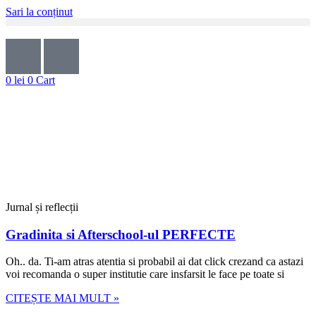
Sari la conținut
0
lei
0
Cart
Jurnal și reflecții
Gradinita si Afterschool-ul PERFECTE
Oh.. da. Ti-am atras atentia si probabil ai dat click crezand ca astazi
voi recomanda o super institutie care insfarsit le face pe toate si
CITEȘTE MAI MULT »