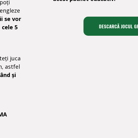
poți
 engleze
ii se vor
DESCARCĂ JOCUL G
 cele 5
teți juca
, astfel
ând și
MA