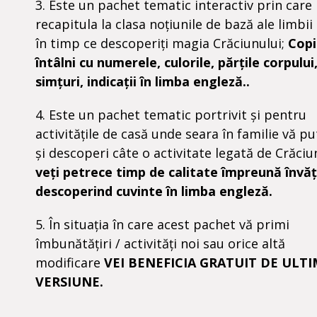
3. Este un pachet tematic interactiv prin care 
recapitula la clasa noțiunile de bază ale limbii
în timp ce descoperiți magia Crăciunului;
Copi
întâlni cu numerele, culorile, părțile corpului,
simțuri, indicații în limba engleză..
4. Este un pachet tematic portrivit și pentru
activitățile de casă unde seara în familie vă pu
și descoperi câte o activitate legată de Crăciun
veți petrece timp de calitate împreună învăț
descoperind cuvinte în limba engleză.
5.
În
situația
în
care acest pachet
vă
primi
îmbunătățiri
/
activități
noi
sau
orice
altă
modificare
VEI BENEFICIA GRATUIT DE
ULTI
VERSIUNE.