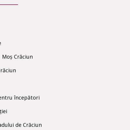
e
u Moș Crăciun
Crăciun
ntru începători
ției
adului de Crăciun