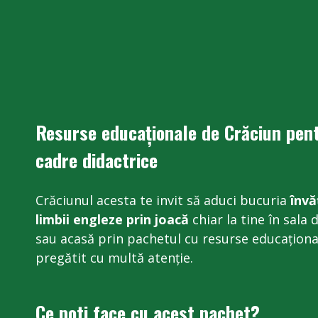
Resurse educaționale de Crăciun pen
cadre didactrice
Crăciunul acesta te invit să aduci bucuria
învă
limbii engleze prin joacă
chiar la tine în sala 
sau acasă prin pachetul cu resurse educaționa
pregătit cu multă atenție.
Ce poti face cu acest pachet?