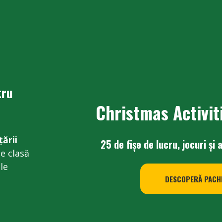
tru
Christmas Activit
țării
25 de fișe de lucru, jocuri și 
de clasă
le
DESCOPERĂ PACH