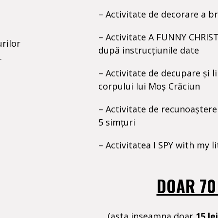
– Activitate de decorare a b
– Activitate A FUNNY CHRIS
rilor
după instrucțiunile date
.
– Activitate de decupare și li
corpului lui Moș Crăciun
– Activitate de recunoaștere 
5 simțuri
– Activitatea I SPY with my li
DOAR 70 
(asta inseamna doar
15 le