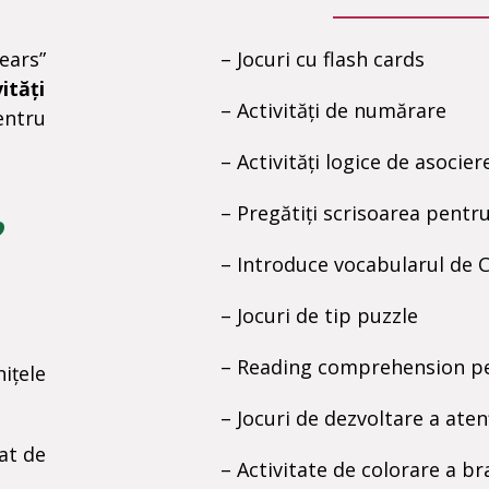
ears”
– Jocuri cu flash cards
ități
– Activități de numărare
entru
– Activități logice de asocier
– Pregăti
ți
scrisoarea pentr
?
– Introduce vocabularul de 
– Jocuri de tip puzzle
– Reading comprehension pe
ițele
– Jocuri de dezvoltare a aten
at de
– Activitate de colorare a br