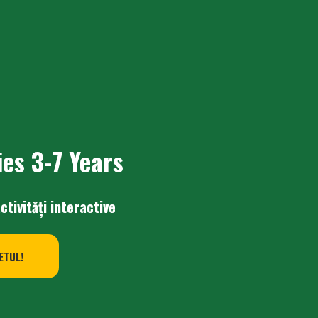
ies 3-7 Years
activități interactive
ETUL!