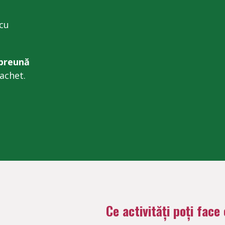
 cu
preună
achet.
Ce activități poți face