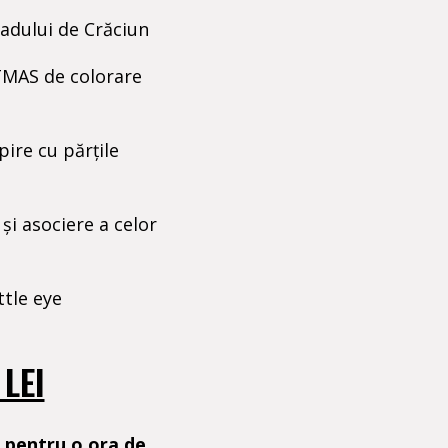
radului de Crăciun
TMAS de colorare
pire cu părțile
și asociere a celor
ttle eye
LEI
i pentru o ora de