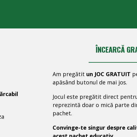
ÎNCEARCĂ GRA
Am pregătit
un JOC GRATUIT
pe
apăsând butonul de mai jos.
ărcabil
Jocul este pregătit direct pentru
reprezintă doar o mică parte di
pachet.
za
Convinge-te singur despre cali
acest pachet educativ.