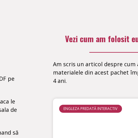
Vezi cum am folosit e
Am scris un articol despre cum 
materialele din acest pachet îm
PDF pe
4 ani.
daca le
sala de
ENGLEZA PREDATĂ INTERACTIV
omand să