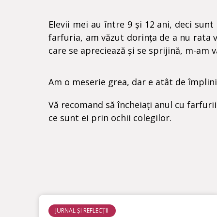
Elevii mei au între 9 și 12 ani, deci sun
farfuria, am văzut dorința de a nu rata 
care se apreciează și se sprijină, m-am 
Am o meserie grea, dar e atât de împlin
Vă recomand să încheiați anul cu farfuri
ce sunt ei prin ochii colegilor.
JURNAL ȘI REFLECȚII