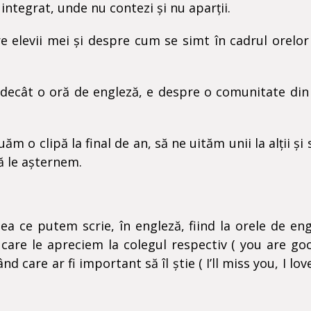
 integrat, unde nu contezi și nu aparții.
e elevii mei și despre cum se simt în cadrul orelor 
t decât o oră de engleză, e despre o comunitate din
ăm o clipă la final de an, să ne uităm unii la alții și 
ă le așternem.
a ce putem scrie, în engleză, fiind la orele de eng
e care le apreciem la colegul respectiv ( you are go
care ar fi important să îl știe ( I’ll miss you, I lov