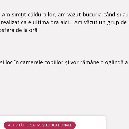
e. Am simțit căldura lor, am văzut bucuria când și-au 
u realizat ca e ultima ora aici… Am văzut un grup de 
sfera de la oră.
si loc în camerele copiilor și vor rămâne o oglindă a
ACTIVITĂȚI CREATIVE ȘI EDUCAȚIONALE