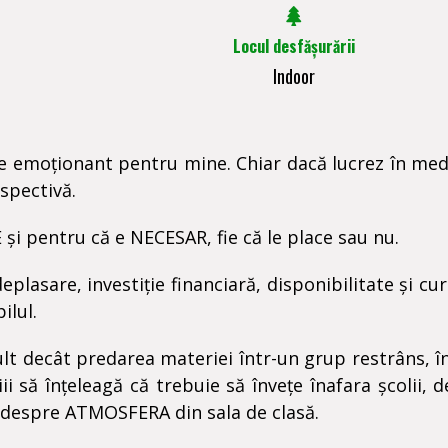
Locul desfășurării
Indoor
e emoționant pentru mine. Chiar dacă lucrez în medi
rspectivă.
și pentru că e NECESAR, fie că le place sau nu.
eplasare, investiție financiară, disponibilitate și cu
ilul.
ult decât predarea materiei într-un grup restrâns, î
i să înțeleagă că trebuie să învețe înafara școlii, 
es despre ATMOSFERA din sala de clasă.