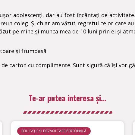
t ușor adolescenți, dar au fost încântați de activitat
vreun coleg. Și chiar am văzut regretul celor care a
văzut pe mine și munca mea de 10 luni prin ei și atmo
itoare și frumoasă!
i de carton cu complimente. Sunt sigură că își vor gă
Te-ar putea interesa și...
EDUCAȚIE ȘI DEZVOLTARE PERSONALĂ