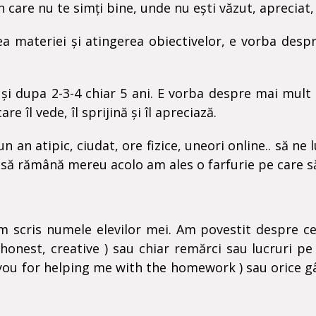
n care nu te simți bine, unde nu ești văzut, apreciat,
a materiei și atingerea obiectivelor, e vorba despr
 și dupa 2-3-4 chiar 5 ani. E vorba despre mai mul
e îl vede, îl sprijină și îl apreciază.
an atipic, ciudat, ore fizice, uneori online.. să ne lu
să rămână mereu acolo am ales o farfurie pe care s
m scris numele elevilor mei. Am povestit despre cee
 honest, creative ) sau chiar remărci sau lucruri p
you for helping me with the homework ) sau orice gând 