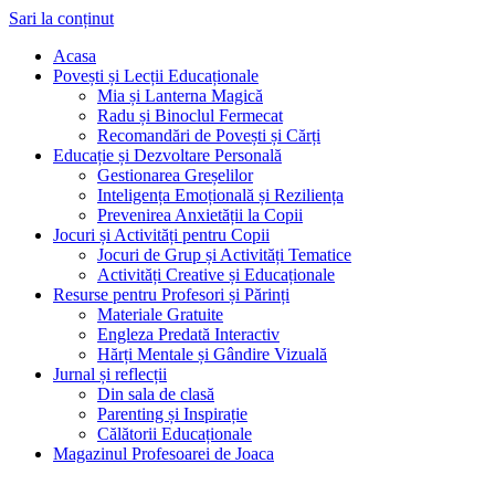
Sari la conținut
Acasa
Povești și Lecții Educaționale
Mia și Lanterna Magică
Radu și Binoclul Fermecat
Recomandări de Povești și Cărți
Educație și Dezvoltare Personală
Gestionarea Greșelilor
Inteligența Emoțională și Reziliența
Prevenirea Anxietății la Copii
Jocuri și Activități pentru Copii
Jocuri de Grup și Activități Tematice
Activități Creative și Educaționale
Resurse pentru Profesori și Părinți
Materiale Gratuite
Engleza Predată Interactiv
Hărți Mentale și Gândire Vizuală
Jurnal și reflecții
Din sala de clasă
Parenting și Inspirație
Călătorii Educaționale
Magazinul Profesoarei de Joaca