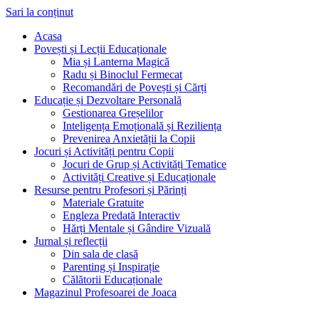
Sari la conținut
Acasa
Povești și Lecții Educaționale
Mia și Lanterna Magică
Radu și Binoclul Fermecat
Recomandări de Povești și Cărți
Educație și Dezvoltare Personală
Gestionarea Greșelilor
Inteligența Emoțională și Reziliența
Prevenirea Anxietății la Copii
Jocuri și Activități pentru Copii
Jocuri de Grup și Activități Tematice
Activități Creative și Educaționale
Resurse pentru Profesori și Părinți
Materiale Gratuite
Engleza Predată Interactiv
Hărți Mentale și Gândire Vizuală
Jurnal și reflecții
Din sala de clasă
Parenting și Inspirație
Călătorii Educaționale
Magazinul Profesoarei de Joaca