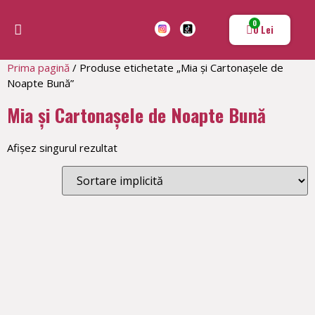
0
0
Lei
Povești și Lecții Educaționale
Educație și Dezvoltare Personală
Jocuri și Activități pentru Copii
Resurse pentru Profesori și Părinți
Jurnal și reflecții
Magazinul Profesoarei de Joaca
Prima pagină
/ Produse etichetate „Mia și Cartonașele de
Noapte Bună”
Mia și Cartonașele de Noapte Bună
Afișez singurul rezultat